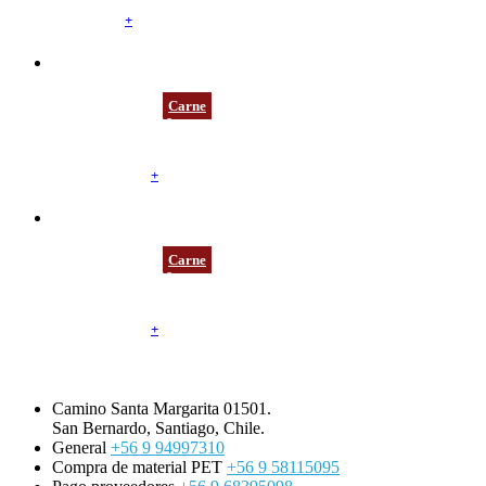
Transparente
Fondo Liso
+
BCNEWM7001
Carne
Bandeja Carne H19
238 mm / 181 mm / 19 mm
Negro
Fondo Alveolar
+
BCNEWM7002
Carne
Bandeja Carne H19
273 mm / 146 mm / 19 mm
Negro
Fondo Alveolar
+
Camino Santa Margarita 01501.
San Bernardo, Santiago, Chile.
General
+56 9 94997310
Compra de material PET
+56 9 58115095